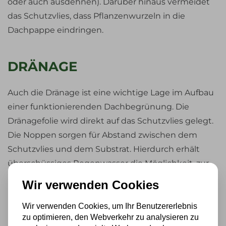
oder auch ausdehnen). Darüber hinaus vermeidet
das Schutzvlies, dass Pflanzenwurzeln in die
Dachpappe eindringen.
DRÄNAGE
Auch die Dränage ist eine wichtige Lage im Aufbau
einer funktionierenden Dachbegrünung. Die
Dränagefolie wird direkt auf das Schutzvlies gelegt.
Die Noppen sorgen für Abstand zwischen dem
Schutzvlies und dem Substrat. Hierdurch erhält
überschüssiges Regenwasser die Möglichkeit, zur
Regenrinne hin abzufließen.
Wir verwenden Cookies
Wir verwenden Cookies, um Ihr Benutzererlebnis
FILTERVLIES
zu optimieren, den Webverkehr zu analysieren zu