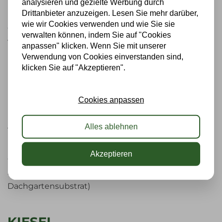
analysieren und gezielte Werbung durch
Drittanbieter anzuzeigen. Lesen Sie mehr darüber,
Das Filtervlies verhindert, dass Substratpartikel in
wie wir Cookies verwenden und wie Sie sie
die Sickerschicht geraten und Verstopfung
verwalten können, indem Sie auf "Cookies
verursachen. Es ist wurzelresistent.
anpassen" klicken. Wenn Sie mit unserer
Verwendung von Cookies einverstanden sind,
klicken Sie auf "Akzeptieren".
DACHGARTENSUBSTRAT
Cookies anpassen
Eine 4 cm dicke Schicht von extensivem
Dachgartensubstrat verankert die Wurzeln der
Alles ablehnen
Vegetation. Das Substrat enthält genügend
Nährstoffe, Wasser und Sauerstoff und zeichnet sich
Akzeptieren
durch ein geringes Gewicht aus. (Auf die
Sedummatten ist auch noch 1-2cm
Dachgartensubstrat)
KIESEL